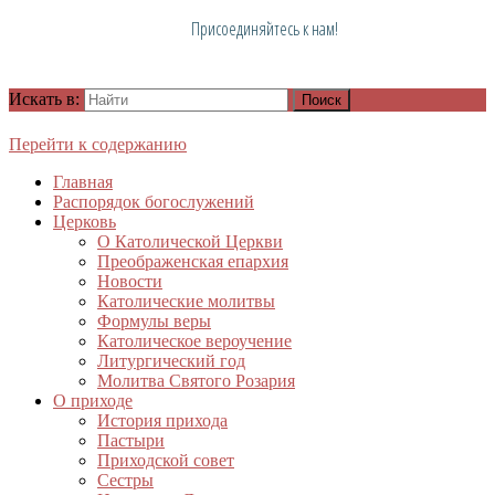
Присоединяйтесь к нам!
Искать в:
Перейти к содержанию
Главная
Распорядок богослужений
Церковь
О Католической Церкви
Преображенская епархия
Новости
Католические молитвы
Формулы веры
Католическое вероучение
Литургический год
Молитва Святого Розария
О приходе
История прихода
Пастыри
Приходской совет
Сестры