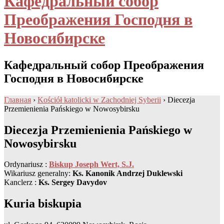
Кафедральный собор
Преображения Господня в
Новосибирске
Кафедральный собор Преображения
Господня в Новосибирске
Главная
›
Kościół katolicki w Zachodniej Syberii
›
Diecezja
Przemienienia Pańskiego w Nowosybirsku
Diecezja Przemienienia Pańskiego w
Nowosybirsku
Ordynariusz :
Biskup Joseph Wert, S.J.
Wikariusz generalny:
Ks. Kanonik Andrzej Duklewski
Kanclerz :
Ks. Sergey Davydov
Kuria biskupia