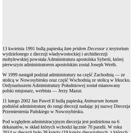
13 kwietnia 1991 bullą papieską
Iam pridem Decessor
z terytorium
wydzielonego z diecezji władywostockiej i archidiecezji
mohylewskiej powstała Administratura apostolska Syberii, której
pierwszym administratorem apostolskim został Joseph Werth.
W 1999 nastąpił podział administratury na część Zachodnią — ze
stolicą w Nowosybirsku oraz część Wschodnią ze stolicą w Irkucku.
Ordynariuszem Administratury Południowej został mianowany
polski misjonarz, werbista — Jerzy Mazur.
11 lutego 2002 Jan Paweł II bullą papieską
Animarum bonum
podniósł administraturę do rangi diecezji nadając jej nazwę Diecezja
Przemienienia Pańskiego w Nowosybirsku.
Pod względem administracyjnym diecezja jest podzielona na 6
dekanatów, w skład których wchodzi łącznie 70 parafii. W roku
2014 w diecezji było 38 księży (19 księży diecezjalnych, z których