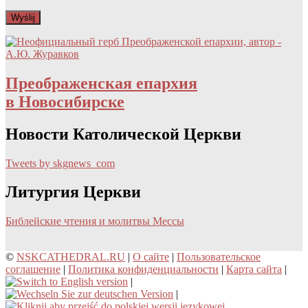
Преображенская епархия
в Новосибирске
Новости Католической Церкви
Tweets by skgnews_com
Литургия Церкви
Библейские чтения и молитвы Мессы
©
NSKCATHEDRAL.RU
|
О сайте
|
Пользовательское
соглашение
|
Политика конфиденциальности
|
Карта сайта
|
|
|