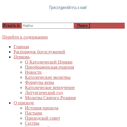
Присоединяйтесь к нам!
Искать в:
Перейти к содержанию
Главная
Распорядок богослужений
Церковь
О Католической Церкви
Преображенская епархия
Новости
Католические молитвы
Формулы веры
Католическое вероучение
Литургический год
Молитва Святого Розария
О приходе
История прихода
Пастыри
Приходской совет
Сестры