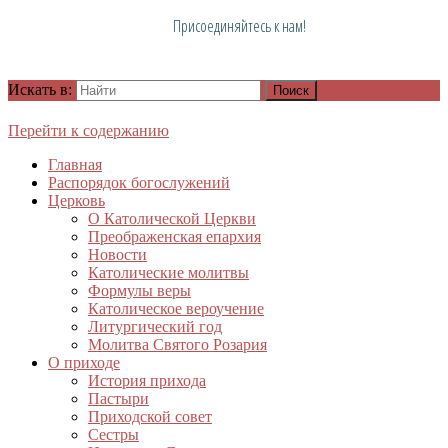
Присоединяйтесь к нам!
Искать в:
Перейти к содержанию
Главная
Распорядок богослужений
Церковь
О Католической Церкви
Преображенская епархия
Новости
Католические молитвы
Формулы веры
Католическое вероучение
Литургический год
Молитва Святого Розария
О приходе
История прихода
Пастыри
Приходской совет
Сестры