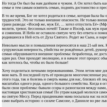
Но тогда Он был бы нам далёким и чужим. А Он хотел быть каж
семье и тем самым освятить семью, поднять достоинство и прес
В то же время, Бог не хотел родиться в семье, которая была б
трудностей. Это не только внешние опасности. Не только вне
грани развода: «Иосиф же, муж Её, … хотел отпустить Её» (Мф 
молитв, тревог, бессонных ночей! Также и Иосиф, как муж пра
и сомнения. И Небо не оставило святую чету без ответа и пом
родившееся в Ней есть от Духа Святого. Родит же Сына, и наре
Невольно мысли и помышления переносятся в наш 21-ый век. Ка
супружеская неверность, убийства не рождённых детей, рукопр
семью обрушиваются внешние проблемы: безработица, не достат
один раз. Они проходят эволюцию, и в начале этот процесс об
как хотелось бы, чтобы их было больше!
Хочу поделиться личными переживаниями. Этим летом мне довел
мою мать. В последний путь её проводили многочисленные родст
этого года, так и болезнь и смерть мамы для нас, близких ей 
масштабах одного рода, одного большого семейства. Когда я ог
были свои проблемы: бывали ссоры и разногласия между нами, 
настоящая христианская семья! По утрам каждый молился само
на святую Мессу. Перед праздниками мама посылала нас на исп
сами выбрать историю: о силаче Самсоне, о Данииле во рве ль