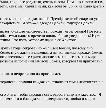
и, как и все родители, очень заняты. Нам, как и всем детям,
ети, как и мы, были с нами, как если бы у них не было других
что во многих приходах нашей Преображенской епархии уже
 евхаристией. И это — надежда Церкви, будущее Церкви.
ицает: будущее человечества проходит через семью! Поэтому
тобы семьи нашего времени вновь обрели уверенность! Нужно,
стины. Это путь, которому научил её Христос.
ве долгие годы сокровенно жил Сын Божий, поэтому оно
и безвестную жизнь в маленьком палестинском городке; Семья,
воей помощью все христианские семьи и все семьи в мире.
адостном исполнении замысла Божия, который Он приготовил
о них и непрестанно их просвещает.
атеринской помощи каждая христианская семья действительно
кого очага, чтобы даровать свет, радость, мир и мужество… Я
, святости и благодати, справедливости, любви и мира».