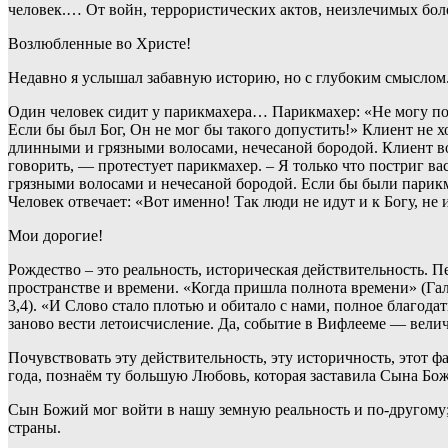
человек.… От войн, террористических актов, неизлечимых бо
Возлюбленные во Христе!
Недавно я услышал забавную историю, но с глубоким смыслом
Один человек сидит у парикмахера… Парикмахер: «Не могу по
Если бы был Бог, Он не мог бы такого допустить!» Клиент не х
длинными и грязными волосами, нечесаной бородой. Клиент во
говорить, — протестует парикмахер. – Я только что постриг ва
грязными волосами и нечесаной бородой. Если бы были парикма
Человек отвечает: «Вот именно! Так люди не идут и к Богу, не
Мои дорогие!
Рождество – это реальность, историческая действительность. 
пространстве и времени. «Когда пришла полнота времени» (Гал
3,4). «И Слово стало плотью и обитало с нами, полное благода
заново вести летоисчисление. Да, событие в Вифлееме — вели
Почувствовать эту действительность, эту историчность, этот ф
года, познаём ту большую Любовь, которая заставила Сына Божь
Сын Божий мог войти в нашу земную реальность и по-другому;
страны.