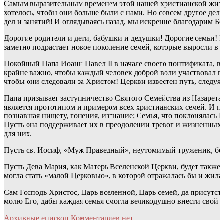
Самым выразительным временем этой нашей христианской жизни 
хотелось, чтобы они больше были с нами. Но совсем другое дел
дел и занятий! И оглядываясь назад, мы искренне благодарим Бо
Дорогие родители и дети, бабушки и дедушки! Дорогие семьи!
заметно подрастает новое поколение семей, которые выросли 
Покойный Папа Иоанн Павел II в начале своего понтификата, в
крайне важно, чтобы каждый человек доброй воли участвовал 
чтобы они следовали за Христом! Церкви известен путь, следуя
Папа призывает заступничество Святого Семейства из Назарет
является прототипом и примером всех христианских семей. И пу
познавшая нищету, гонения, изгнание; Семья, что поклонялась
Пусть она поддерживает их в преодолении тревог и жизненны
для них.
Пусть св. Иосиф, «Муж Праведный», неутомимый труженик, без
Пусть Дева Мария, как Матерь Вселенской Церкви, будет такж
могла стать «малой Церковью», в которой отражалась бы и жи
Сам Господь Христос, Царь вселенной, Царь семей, да присутст
молю Его, дабы каждая семья смогла великодушно внести свой 
Архивные
епископ
Комментариев нет