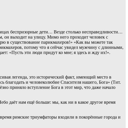
лицах беспризорные дети… Везде столько несправедливости…
м, он выходит на улицу. Мимо него проходит человек с
ерю в существование парикмахеров!» «Как вы можете так
арикмахеров, потому что я сейчас увидел мужчину с длинными,
т: «Пусть эти люди придут ко мне; я здесь и жду их!».
асивая легенда, это исторический факт, имеющий место в
ь благодать и человеколюбие Спасителя нашего, Бога» (Тит.
ёзно приняло вступление Бога в этот мир, что даже начало
ебо даёт нам ещё больше: мы, как ни в какое другое время
о время римские триумфаторы входили в покорённые города и