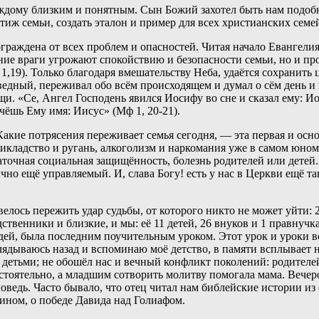
дому близким и понятным. Сын Божий захотел быть нам подобным 
тиж семьи, создать эталон и пример для всех христианских семе
ы ограждена от всех проблем и опасностей. Читая начало Евангел
шние враги угрожают спокойствию и безопасности семьи, но и п
1,19). Только благодаря вмешательству Неба, удаётся сохранить 
ведный, переживал обо всём происходящем и думал о сём день и н
ощи. «Се, Ангел Господень явился Иосифу во сне и сказал ему: 
чёшь Ему имя: Иисус» (Мф 1, 20-21).
кие потрясения переживает семья сегодня, — эта первая и осно
икладство и ругань, алкоголизм и наркомания уже в самом юном 
очная социальная защищённость, болезнь родителей или детей. 
ычно ещё управляемый. И, слава Богу! есть у нас в Церкви ещё 
ось пережить удар судьбы, от которого никто не может уйти: 2
венники и близкие, и мы: её 11 детей, 26 внуков и 1 правнучка
людей, была последним поучительным уроком. Этот урок и уроки в
лядываюсь назад и вспоминаю моё детство, в памяти всплывает н
детьми; не обошёл нас и вечный конфликт поколений: родителей 
стоятельно, а младшим сотворить молитву помогала мама. Вечер
оведь. Часто бывало, что отец читал нам библейские истории и
вином, о победе Давида над Голиафом.