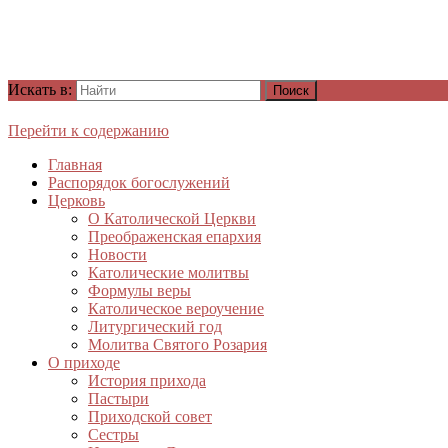
Искать в:
Перейти к содержанию
Главная
Распорядок богослужений
Церковь
О Католической Церкви
Преображенская епархия
Новости
Католические молитвы
Формулы веры
Католическое вероучение
Литургический год
Молитва Святого Розария
О приходе
История прихода
Пастыри
Приходской совет
Сестры