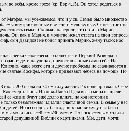
во всём, кроме греха (ср. Евр 4,15). Он хотел родиться в
й.
ия от Матфея, мы убеждаемся, что и у св. Семьи было множество
роблемы внутрисемейные и очень тяжеловесные. Семья стоит на
целостность семьи. Сколько, наверное, это стоило Марии
очь. Он, как и Мария, в молитве искал ответа на свои вопросы
Иосиф, сын Давидов! не бойся принять Марию, жену твою; ибо
вная ячейка человеческого общества и Церкви! Разводы и
возрасте; дети на улицах, предоставленные сами себе. На
Конечно, чаще всего эти и другие проблемы не сваливаются в
такие святые Иосифы, которые призывают небеса на помощь. Но
3 июля 2005 года на 74-ом году жизни, Господь призвал к Себе
. Как смерть Папы Иоанна-Павла II для всего мира в апреле
сей её жизни будут ещё долго влиять на ход истории в
е только безмятежная идиллия счастливой семьи. В семье у нас
и детей. Но я сегодня с благодарностью вижу: у нас была
ом мы молились всей семьёй вместе. По воскресеньям ходили
з старой дедушкиной Библии с картинками. Мы, дети, могли