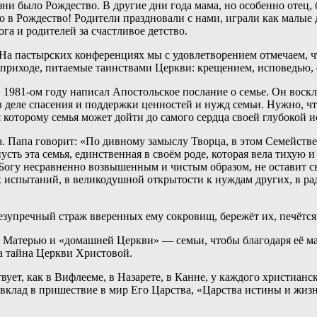
было Рождество. В другие дни года мама, но особенно отец, был
о в Рождество! Родители праздновали с нами, играли как малые д
га и родителей за счастливое детство.
 На пастырских конференциях мы с удовлетворением отмечаем, 
в приходе, питаемые таинствами Церкви: крещением, исповедью,
 1981-ом году написал Апостольское послание о семье. Он воскл
в деле спасения и поддержки ценностей и нужд семьи. Нужно, ч
 которому семья может дойти до самого сердца своей глубокой и
а. Папа говорит: «По дивному замыслу Творца, в этом Семейст
сть эта семья, единственная в своём роде, которая вела тихую 
 Богу несравненно возвышенным и чистым образом, не оставит с
х испытаний, в великодушной открытости к нуждам других, в р
упречный страж вверенных ему сокровищ, бережёт их, печётся 
е Матерью и «домашней Церкви» — семьи, чтобы благодаря её м
ла тайна Церкви Христовой.
вует, как в Вифлееме, в Назарете, в Канне, у каждого христианс
вклад в пришествие в мир Его Царства, «Царства истины и жизни